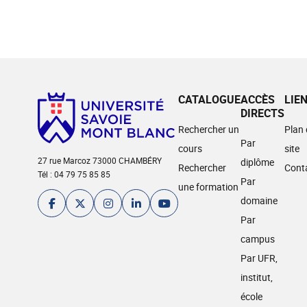
CATALOGUE
ACCÈS
LIE
DIRECTS
Rechercher un
Plan
Par
cours
site
27 rue Marcoz 73000 CHAMBÉRY
diplôme
Rechercher
Cont
Tél : 04 79 75 85 85
Par
une formation
domaine
Par
campus
Par UFR,
institut,
école