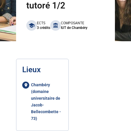
tutoré 1/2
benefits
ECTS
COMPOSANTE
3 crédits
IUT de Chambéry
Lieux
Chambéry
(domaine
universitaire de
Jacob-
Bellecombette -
73)