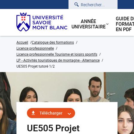
Rechercher
GUIDE D
ANNÉE
FORMAT
UNIVERSITAIRE
EN PDF
Accueil
Catalogue des formations
Licence professionnelle
Licence professionnelle Tourisme et loisirs sportifs
LP - Activités touristiques de montagne - Alternance
UE505 Projet tutoré 1/2
Télécharger
UE505 Projet