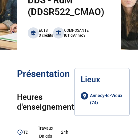
DDS - RdM
(DDSR522_CMAO)
benefits
ECTS
COMPOSANTE
3 crédits
IUT d'Annecy
Présentation
Lieux
Heures
Annecy-le-Vieux
(74)
d'enseignement
Travaux
TD
24h
Dirigés