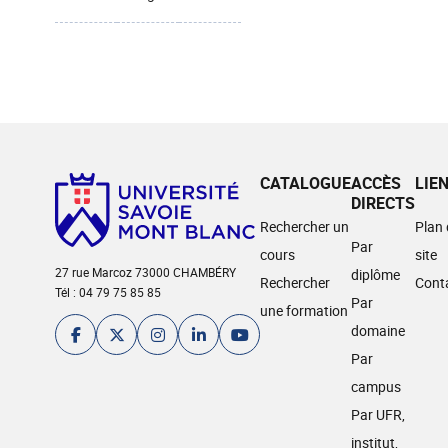
CATALOGUE
ACCÈS
LIE
DIRECTS
Rechercher un
Plan
Par
cours
site
27 rue Marcoz 73000 CHAMBÉRY
diplôme
Rechercher
Cont
Tél : 04 79 75 85 85
Par
une formation
domaine
Par
campus
Par UFR,
institut,