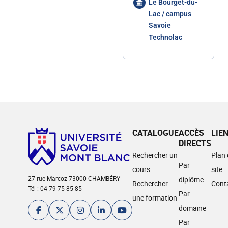
Le Bourget-du-
Lac / campus
Savoie
Technolac
CATALOGUE
ACCÈS
LIE
DIRECTS
Rechercher un
Plan
Par
cours
site
27 rue Marcoz 73000 CHAMBÉRY
diplôme
Rechercher
Cont
Tél : 04 79 75 85 85
Par
une formation
domaine
Par