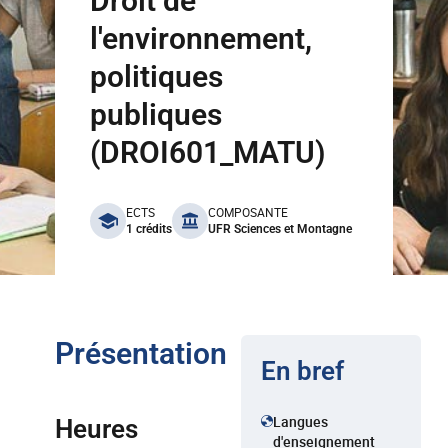
Droit de
l'environnement,
politiques
publiques
(DROI601_MATU)
benefits
ECTS
COMPOSANTE
1 crédits
UFR Sciences et Montagne
Présentation
En bref
Langues
Heures
d'enseignement