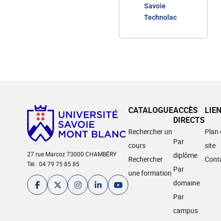
Savoie
Technolac
CATALOGUE
ACCÈS
LIE
DIRECTS
Rechercher un
Plan
Par
cours
site
27 rue Marcoz 73000 CHAMBÉRY
diplôme
Rechercher
Cont
Tél : 04 79 75 85 85
Par
une formation
domaine
Par
campus