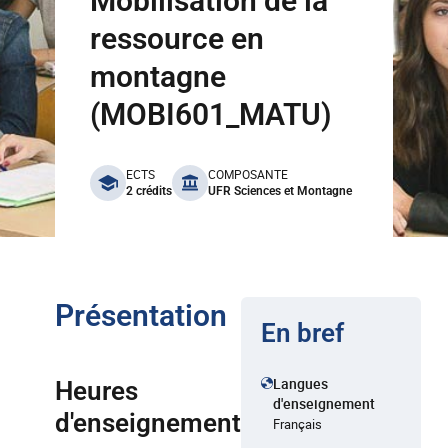
Mobilisation de la
ressource en
montagne
(MOBI601_MATU)
benefits
ECTS
COMPOSANTE
2 crédits
UFR Sciences et Montagne
Présentation
En bref
Langues
Heures
d'enseignement
d'enseignement
Français