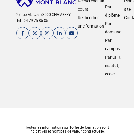
Rechercher un
Plan
Par
cours
site
27 rue Marcoz 73000 CHAMBÉRY
diplôme
Rechercher
Cont
Tél : 04 79 75 85 85
Par
une formation
domaine
Par
campus
Par UFR,
institut,
école
Toutes les informations sur l'offre de formation sont
indicatives et n'ont pas de valeur contractuelle.