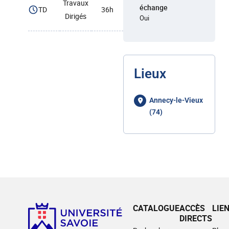
Travaux
échange
TD
36h
Dirigés
Oui
Lieux
Annecy-le-Vieux
(74)
CATALOGUE
ACCÈS
LIE
DIRECTS