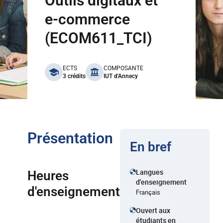
Outils digitaux et
e-commerce
(ECOM611_TCI)
benefits
ECTS
COMPOSANTE
3 crédits
IUT d'Annecy
Présentation
En bref
Langues
Heures
d'enseignement
d'enseignement
Français
Ouvert aux
étudiants en