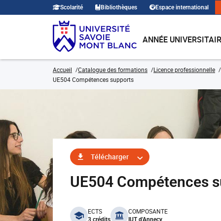
Scolarité
Bibliothèques
Espace international
ANNÉE UNIVERSITAI
Accueil
Catalogue des formations
Licence professionnelle
UE504 Compétences supports
Télécharger
UE504 Compétences s
benefits
ECTS
COMPOSANTE
3 crédits
IUT d'Annecy