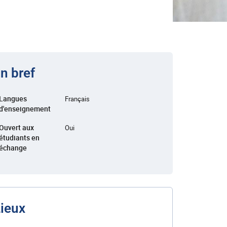
n bref
Langues
Français
d'enseignement
Ouvert aux
Oui
étudiants en
échange
ieux