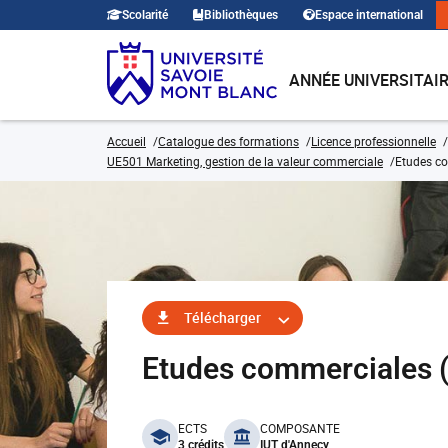
Scolarité
Bibliothèques
Espace international
ANNÉE UNIVERSITAI
Accueil
Catalogue des formations
Licence professionnelle
UE501 Marketing, gestion de la valeur commerciale
Etudes c
Télécharger
Etudes commerciales 
benefits
ECTS
COMPOSANTE
3 crédits
IUT d'Annecy