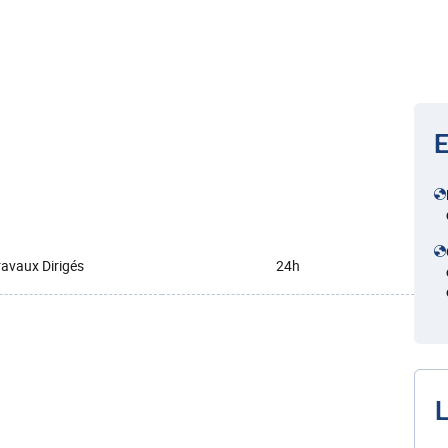
E
ravaux Dirigés
24h
L