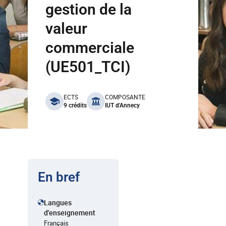
gestion de la
valeur
commerciale
(UE501_TCI)
benefits
ECTS
COMPOSANTE
9 crédits
IUT d'Annecy
En bref
Langues
d'enseignement
Français