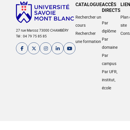
CATALOGUE
ACCÈS
LIE
DIRECTS
Rechercher un
Plan
Par
cours
site
27 rue Marcoz 73000 CHAMBÉRY
diplôme
Rechercher
Cont
Tél : 04 79 75 85 85
Par
une formation
domaine
Par
campus
Par UFR,
institut,
école