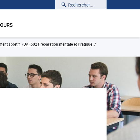
Rechercher
COURS
ment sportif
UAF602 Préparation mentale et Pratique