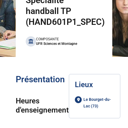
Spécialité
handball TP
(HAND601P1_SPEC)
benefits
COMPOSANTE
UFR Sciences et Montagne
Présentation
Lieux
Heures
Le Bourget-du-
Lac (73)
d'enseignement