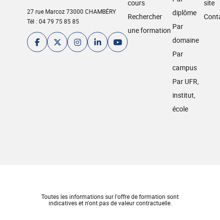
cours
site
27 rue Marcoz 73000 CHAMBÉRY
diplôme
Rechercher
Cont
Tél : 04 79 75 85 85
Par
une formation
domaine
Par
campus
Par UFR,
institut,
école
Toutes les informations sur l'offre de formation sont
indicatives et n'ont pas de valeur contractuelle.