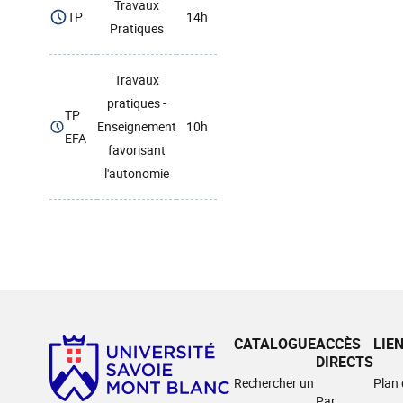
Travaux
TP
14h
Pratiques
Travaux
pratiques -
TP
Enseignement
10h
EFA
favorisant
l'autonomie
CATALOGUE
ACCÈS
LIE
DIRECTS
Rechercher un
Plan
Par