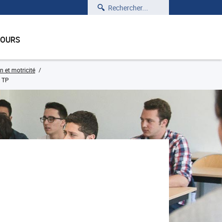
Rechercher
COURS
n et motricité
n TP