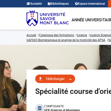
Scolarité
Bibliothèques
Espace international
ANNÉE UNIVERSITAI
Accueil
Catalogue des formations
Licence
Licence Science
UAF603 Biomécanique et analyse de la motricité des APSA
Sp
Télécharger
Spécialité course d'o
benefits
COMPOSANTE
UFR Sciences et Montagne