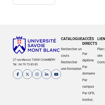
CATALOGUE
ACCÈS
LIE
DIRECTS
Rechercher un
Plan
Par
cours
site
27 rue Marcoz 73000 CHAMBÉRY
diplôme
Rechercher
Cont
Tél : 04 79 75 85 85
Par
une formation
domaine
Par
campus
Par UFR,
institut,