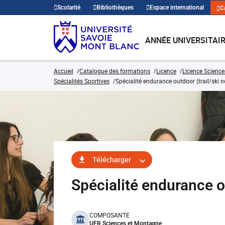
Scolarité
Bibliothèques
Espace international
C
ANNÉE UNIVERSITAI
Accueil
Catalogue des formations
Licence
Licence Science
Spécialités Sportives
Spécialité endurance outdoor (trail/ski 
Télécharger
Spécialité endurance o
benefits
COMPOSANTE
UFR Sciences et Montagne