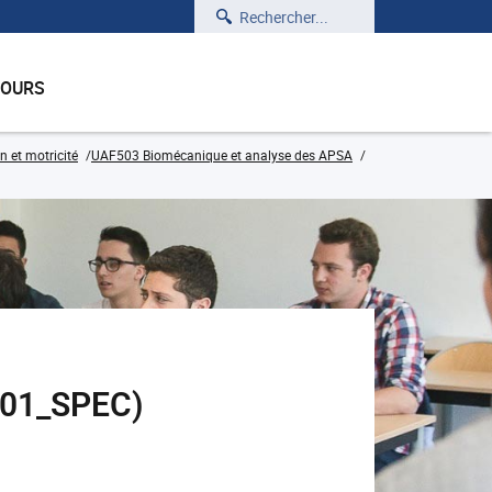
Rechercher
COURS
n et motricité
UAF503 Biomécanique et analyse des APSA
N501_SPEC)