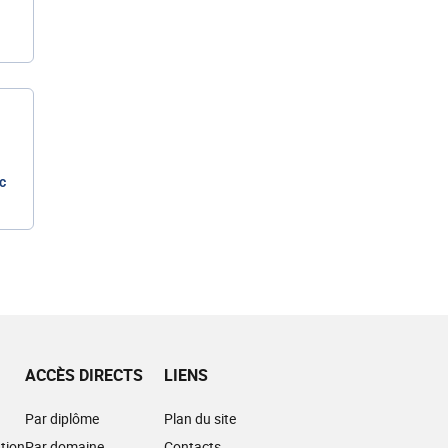
c
ACCÈS DIRECTS
LIENS
Par diplôme
Plan du site
tion
Par domaine
Contacts