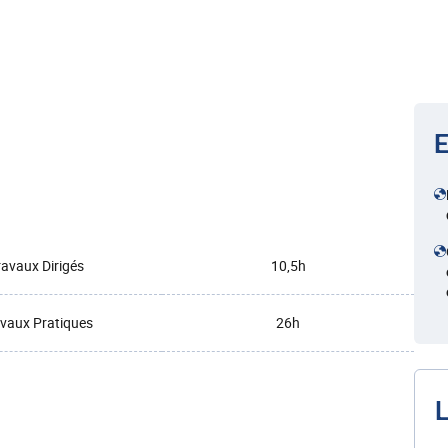
E
ravaux Dirigés
10,5h
vaux Pratiques
26h
L