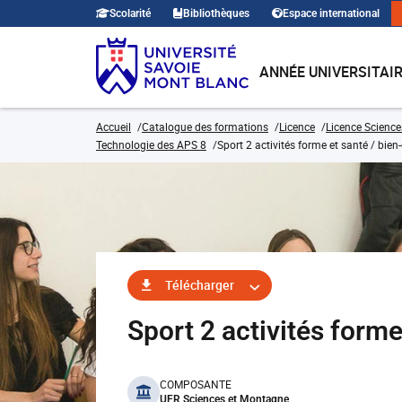
Scolarité
Bibliothèques
Espace international
ANNÉE UNIVERSITAI
Accueil
Catalogue des formations
Licence
Licence Science
Technologie des APS 8
Sport 2 activités forme et santé / bien-
Télécharger
Sport 2 activités form
benefits
COMPOSANTE
UFR Sciences et Montagne