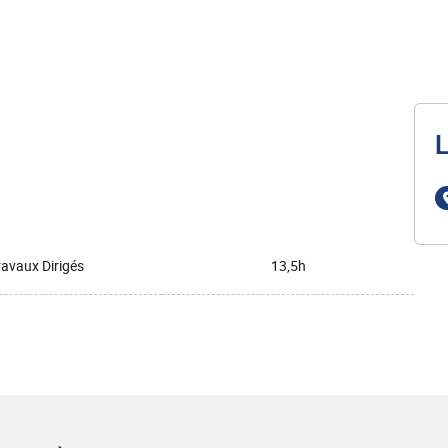
L
ravaux Dirigés
13,5h