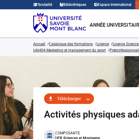
Scolarité
Bibliothèques
Espace international
ANNÉE UNIVERSITAI
Accueil
Catalogue des formations
Licence
Licence Science
UAI404 Marketing et management du sport
Préprofessionnal
Télécharger
Activités physiques a
benefits
COMPOSANTE
UFR Sciences et Montagne