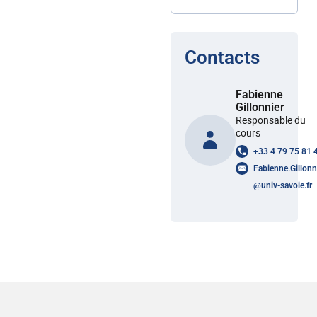
Contacts
Fabienne
Gillonnier
Responsable du
cours
+33 4 79 75 81 
Fabienne.Gillonn
@
univ-savoie.fr