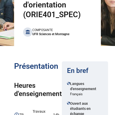
d'orientation
(ORIE401_SPEC)
benefits
COMPOSANTE
UFR Sciences et Montagne
Présentation
En bref
Langues
Heures
d'enseignement
d'enseignement
Français
Ouvert aux
étudiants en
Travaux
échange
TP
14h