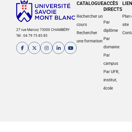
CATALOGUE
ACCÈS
LIE
DIRECTS
Rechercher un
Plan
Par
cours
site
27 rue Marcoz 73000 CHAMBÉRY
diplôme
Rechercher
Cont
Tél : 04 79 75 85 85
Par
une formation
domaine
Par
campus
Par UFR,
institut,
école