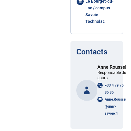
Le Bourget-du-
Lac / campus
Savoie
Technolac
Contacts
Anne Roussel
Responsable du
cours
+33 4 79 75
85 85
Anne.Roussel
@
univ-
savoie.fr