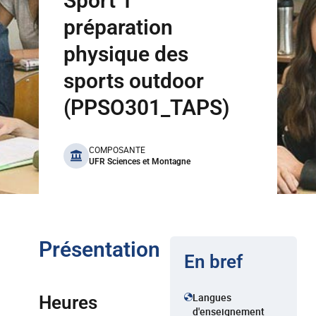
Sport 1
préparation
physique des
sports outdoor
(PPSO301_TAPS)
benefits
COMPOSANTE
UFR Sciences et Montagne
Présentation
En bref
Langues
Heures
d'enseignement