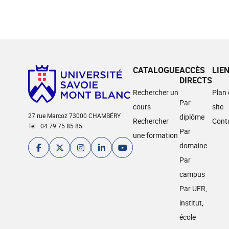
CATALOGUE
ACCÈS
LIE
DIRECTS
Rechercher un
Plan
Par
cours
site
27 rue Marcoz 73000 CHAMBÉRY
diplôme
Rechercher
Cont
Tél : 04 79 75 85 85
Par
une formation
domaine
Par
campus
Par UFR,
institut,
école