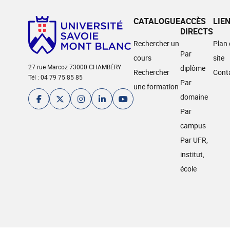
CATALOGUE
ACCÈS
LIE
DIRECTS
Rechercher un
Plan
Par
cours
site
27 rue Marcoz 73000 CHAMBÉRY
diplôme
Rechercher
Cont
Tél : 04 79 75 85 85
Par
une formation
domaine
Par
campus
Par UFR,
institut,
école