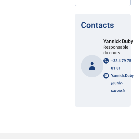
Contacts
Yannick Duby
Responsable
du cours
+33 4 79 75
81 81
Yannick.Duby
@
univ-
savoie.fr