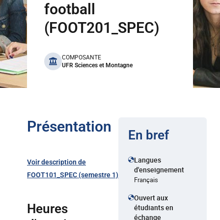
football
(FOOT201_SPEC)
benefits
COMPOSANTE
UFR Sciences et Montagne
Présentation
En bref
Langues
Voir description de
d'enseignement
FOOT101_SPEC (semestre 1)
Français
Ouvert aux
Heures
étudiants en
échange