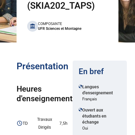
(SKIA202_TAPS)
benefits
COMPOSANTE
UFR Sciences et Montagne
Présentation
En bref
Langues
Heures
d'enseignement
d'enseignement
Français
Ouvert aux
étudiants en
Travaux
échange
TD
7,5h
Dirigés
Oui