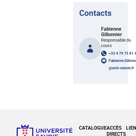
Contacts
Fabienne
Gillonnier
Responsable du
cours
+33 4 79 75 81 
Fabienne.Gillonn
@
univ-savoie.fr
CATALOGUE
ACCÈS
LIE
DIRECTS