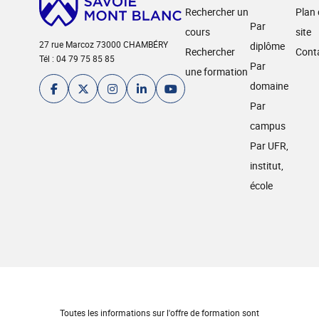
Rechercher un
Plan
Par
cours
site
27 rue Marcoz 73000 CHAMBÉRY
diplôme
Rechercher
Cont
Tél : 04 79 75 85 85
Par
une formation
domaine
Par
campus
Par UFR,
institut,
école
Toutes les informations sur l'offre de formation sont