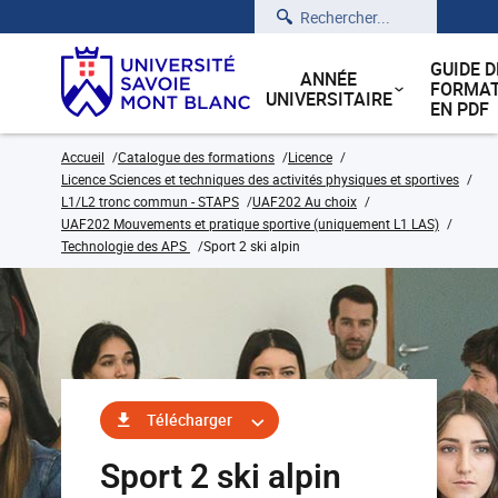
Rechercher
GUIDE D
ANNÉE
FORMAT
UNIVERSITAIRE
EN PDF
Accueil
Catalogue des formations
Licence
Licence Sciences et techniques des activités physiques et sportives
L1/L2 tronc commun - STAPS
UAF202 Au choix
UAF202 Mouvements et pratique sportive (uniquement L1 LAS)
Technologie des APS
Sport 2 ski alpin
Télécharger
Sport 2 ski alpin