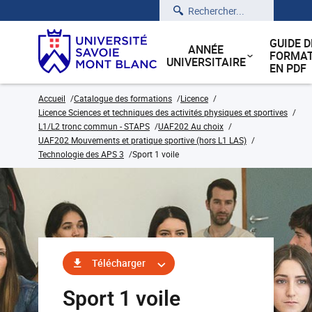
Rechercher
GUIDE D
ANNÉE
FORMAT
UNIVERSITAIRE
EN PDF
Accueil
Catalogue des formations
Licence
Licence Sciences et techniques des activités physiques et sportives
L1/L2 tronc commun - STAPS
UAF202 Au choix
UAF202 Mouvements et pratique sportive (hors L1 LAS)
Technologie des APS 3
Sport 1 voile
Télécharger
Sport 1 voile