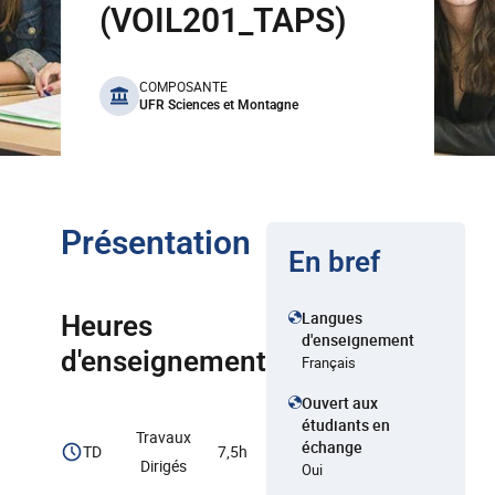
(VOIL201_TAPS)
benefits
COMPOSANTE
UFR Sciences et Montagne
Présentation
En bref
Langues
Heures
d'enseignement
d'enseignement
Français
Ouvert aux
étudiants en
Travaux
échange
TD
7,5h
Dirigés
Oui