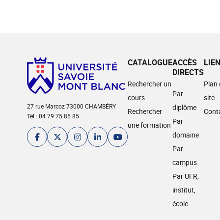
CATALOGUE
ACCÈS
LIE
DIRECTS
Rechercher un
Plan
Par
cours
site
27 rue Marcoz 73000 CHAMBÉRY
diplôme
Rechercher
Cont
Tél : 04 79 75 85 85
Par
une formation
domaine
Par
campus
Par UFR,
institut,
école