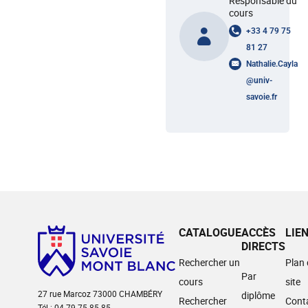
Responsable du
cours
+33 4 79 75
81 27
Nathalie.Cayla
@
univ-
savoie.fr
CATALOGUE
ACCÈS
LIE
DIRECTS
Rechercher un
Plan
Par
cours
site
27 rue Marcoz 73000 CHAMBÉRY
diplôme
Rechercher
Cont
Tél : 04 79 75 85 85