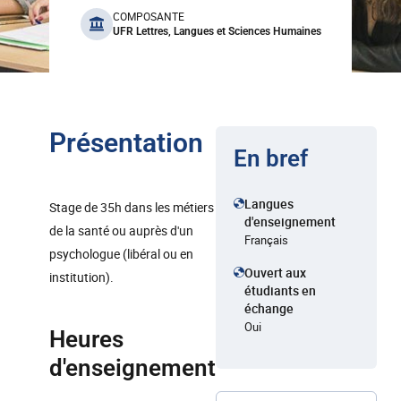
benefits
COMPOSANTE
UFR Lettres, Langues et Sciences Humaines
Présentation
En bref
Langues
Stage de 35h dans les métiers
d'enseignement
de la santé ou auprès d'un
Français
psychologue (libéral ou en
Ouvert aux
institution).
étudiants en
échange
Oui
Heures
d'enseignement