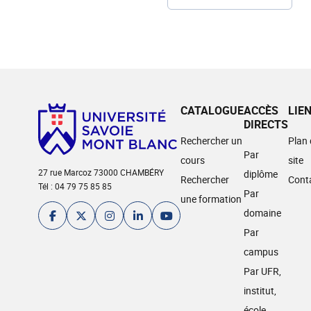
CATALOGUE
ACCÈS
LIE
DIRECTS
Rechercher un
Plan
Par
cours
site
27 rue Marcoz 73000 CHAMBÉRY
diplôme
Rechercher
Cont
Tél : 04 79 75 85 85
Par
une formation
domaine
Par
campus
Par UFR,
institut,
école