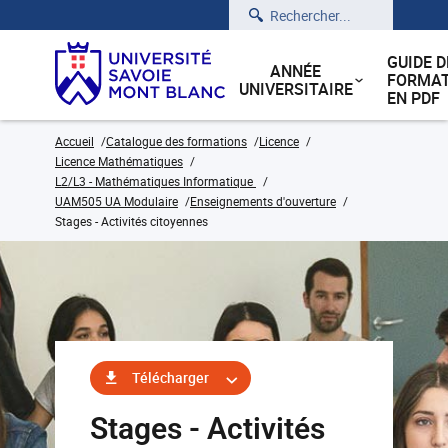
Rechercher
GUIDE D
ANNÉE
FORMAT
UNIVERSITAIRE
EN PDF
Accueil
Catalogue des formations
Licence
Licence Mathématiques
L2/L3 - Mathématiques Informatique
UAM505 UA Modulaire
Enseignements d'ouverture
Stages - Activités citoyennes
Télécharger
Stages - Activités