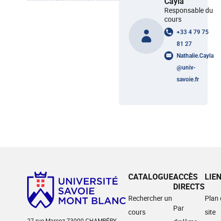
Cayla
Responsable du
cours
+33 4 79 75
81 27
Nathalie.Cayla
@
univ-
savoie.fr
CATALOGUE
ACCÈS
LIE
DIRECTS
Rechercher un
Plan
Par
cours
site
27 rue Marcoz 73000 CHAMBÉRY