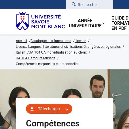
Rechercher
GUIDE D
ANNÉE
FORMAT
UNIVERSITAIRE
EN PDF
Accueil
Catalogue des formations
Licence
Licence Langues, littératures et civilisations étrangères et régionales
Italien
UAI104 UA Individualisation au choix
UAI104 Parcours réussite
Compétences corporelles et personnelles
Télécharger
Compétences