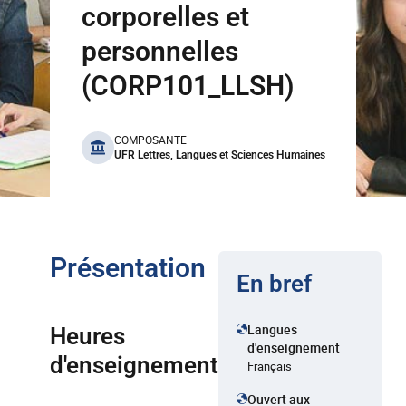
corporelles et
personnelles
(CORP101_LLSH)
benefits
COMPOSANTE
UFR Lettres, Langues et Sciences Humaines
Présentation
En bref
Langues
Heures
d'enseignement
d'enseignement
Français
Ouvert aux