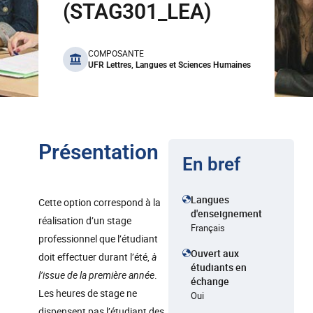
(STAG301_LEA)
benefits
COMPOSANTE
UFR Lettres, Langues et Sciences Humaines
Présentation
En bref
Langues
Cette option correspond à la
d'enseignement
réalisation d’un stage
Français
professionnel que l’étudiant
Ouvert aux
doit effectuer durant l’été,
à
étudiants en
l’issue de la première année
.
échange
Les heures de stage ne
Oui
dispensent pas l’étudiant des