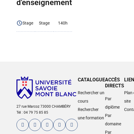
d'enseignement
Stage
Stage
140h
CATALOGUE
ACCÈS
LIE
DIRECTS
Rechercher un
Plan
Par
cours
site
27 rue Marcoz 73000 CHAMBÉRY
diplôme
Rechercher
Cont
Tél : 04 79 75 85 85
Par
une formation
domaine
Par