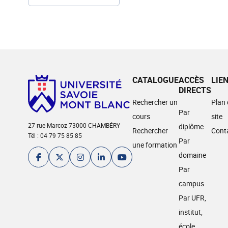
CATALOGUE
ACCÈS
LIE
DIRECTS
Rechercher un
Plan
Par
cours
site
27 rue Marcoz 73000 CHAMBÉRY
diplôme
Rechercher
Cont
Tél : 04 79 75 85 85
Par
une formation
domaine
Par
campus
Par UFR,
institut,
école