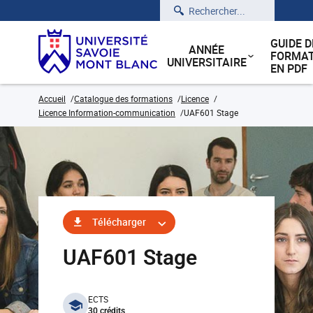
Rechercher
GUIDE D
ANNÉE
FORMAT
UNIVERSITAIRE
EN PDF
Accueil
Catalogue des formations
Licence
Licence Information-communication
UAF601 Stage
Télécharger
UAF601 Stage
benefits
ECTS
30 crédits