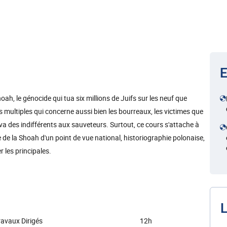
E
ah, le génocide qui tua six millions de Juifs sur les neuf que
es multiples qui concerne aussi bien les bourreaux, les victimes que
ui va des indifférents aux sauveteurs. Surtout, ce cours s'attache à
de la Shoah d'un point de vue national, historiographie polonaise,
r les principales.
L
ravaux Dirigés
12h