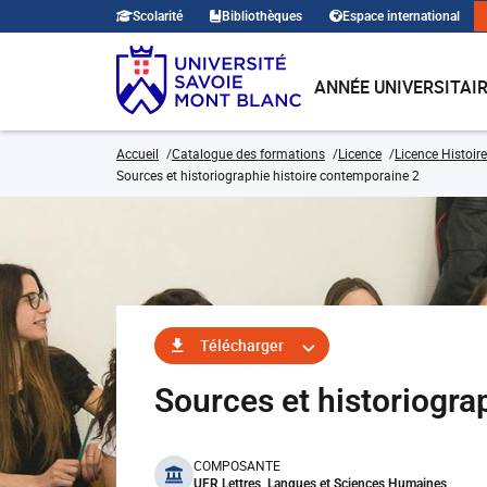
Scolarité
Bibliothèques
Espace international
ANNÉE UNIVERSITAI
Accueil
Catalogue des formations
Licence
Licence Histoire
Sources et historiographie histoire contemporaine 2
Télécharger
Sources et historiogr
benefits
COMPOSANTE
UFR Lettres, Langues et Sciences Humaines