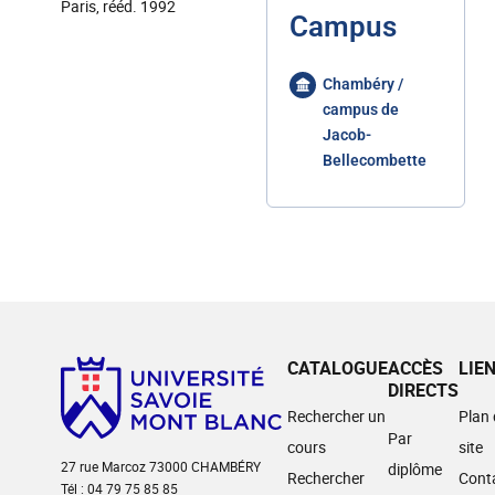
Paris, rééd. 1992
Campus
Chambéry /
campus de
Jacob-
Bellecombette
CATALOGUE
ACCÈS
LIE
DIRECTS
Rechercher un
Plan
Par
cours
site
27 rue Marcoz 73000 CHAMBÉRY
diplôme
Rechercher
Cont
Tél : 04 79 75 85 85