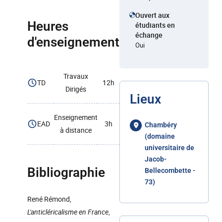
Ouvert aux
Heures
étudiants en
échange
d'enseignement
Oui
Travaux
TD
12h
Dirigés
Lieux
Enseignement
EAD
3h
Chambéry
à distance
(domaine
universitaire de
Jacob-
Bibliographie
Bellecombette -
73)
René Rémond,
L'anticléricalisme en France
,