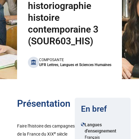
historiographie
histoire
contemporaine 3
(SOUR603_HIS)
benefits
COMPOSANTE
UFR Lettres, Langues et Sciences Humaines
Présentation
En bref
Langues
Faire l'histoire des campagnes
d'enseignement
e
de la France du XIX
siècle
Français