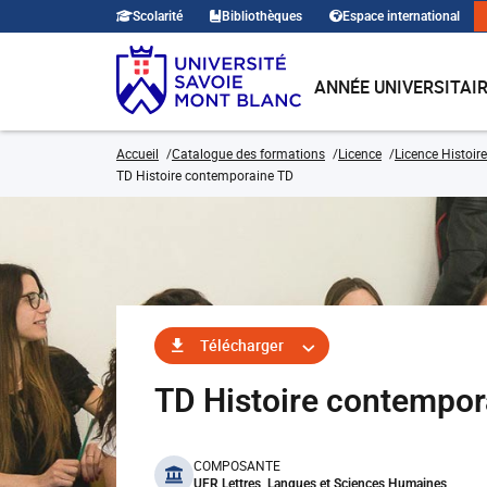
Scolarité
Bibliothèques
Espace international
ANNÉE UNIVERSITAI
Accueil
Catalogue des formations
Licence
Licence Histoire
TD Histoire contemporaine TD
Télécharger
TD Histoire contempo
benefits
COMPOSANTE
UFR Lettres, Langues et Sciences Humaines