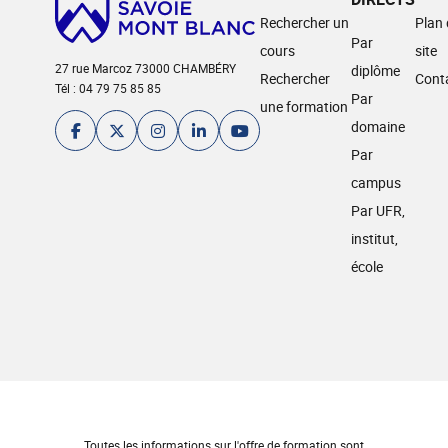
Rechercher un
Plan
Par
cours
site
27 rue Marcoz 73000 CHAMBÉRY
diplôme
Rechercher
Cont
Tél : 04 79 75 85 85
Par
une formation
domaine
Par
campus
Par UFR,
institut,
école
Toutes les informations sur l'offre de formation sont