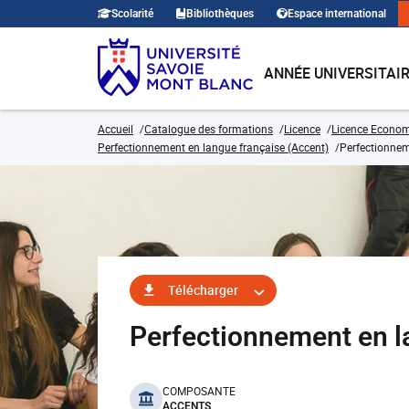
Scolarité
Bibliothèques
Espace international
ANNÉE UNIVERSITAI
Accueil
Catalogue des formations
Licence
Licence Economi
Perfectionnement en langue française (Accent)
Perfectionnem
Télécharger
Perfectionnement en 
benefits
COMPOSANTE
ACCENTS