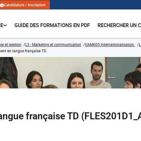
Candidature / Inscription
RE
GUIDE DES FORMATIONS EN PDF
RECHERCHER UN 
e et gestion
L3 - Marketing et communication
UAM605 Internationalisation
L
ent en langue française TD
langue française TD (FLES201D1