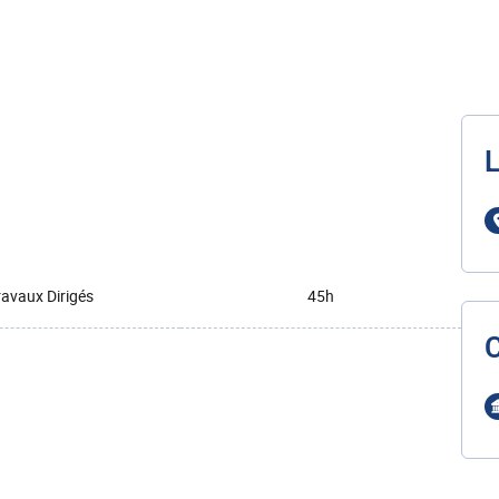
L
ravaux Dirigés
45h