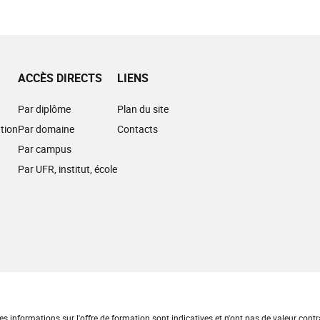
ACCÈS DIRECTS
LIENS
Par diplôme
Plan du site
tion
Par domaine
Contacts
Par campus
Par UFR, institut, école
es informations sur l'offre de formation sont indicatives et n'ont pas de valeur contr