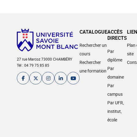
CATALOGUE
ACCÈS
LIE
DIRECTS
Rechercher un
Plan
Par
cours
site
27 rue Marcoz 73000 CHAMBÉRY
diplôme
Rechercher
Cont
Tél : 04 79 75 85 85
Par
une formation
domaine
Par
campus
Par UFR,
institut,
école