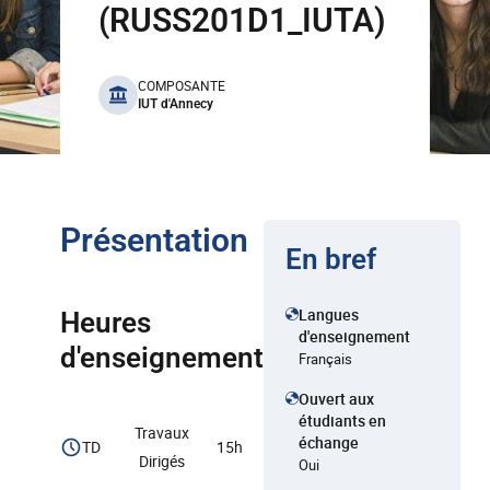
(RUSS201D1_IUTA)
benefits
COMPOSANTE
IUT d'Annecy
Présentation
En bref
Langues
Heures
d'enseignement
d'enseignement
Français
Ouvert aux
étudiants en
Travaux
échange
TD
15h
Dirigés
Oui