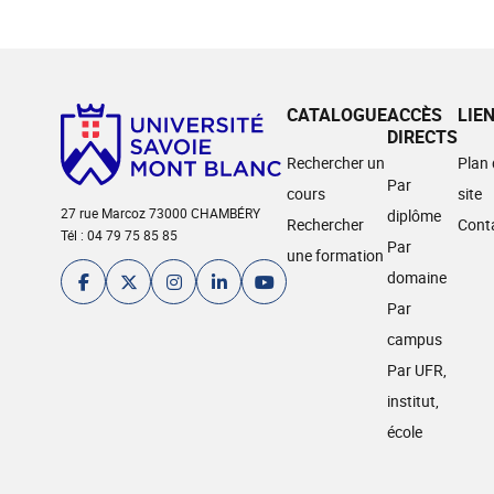
CATALOGUE
ACCÈS
LIE
DIRECTS
Rechercher un
Plan
Par
cours
site
27 rue Marcoz 73000 CHAMBÉRY
diplôme
Rechercher
Cont
Tél : 04 79 75 85 85
Par
une formation
domaine
Par
campus
Par UFR,
institut,
école