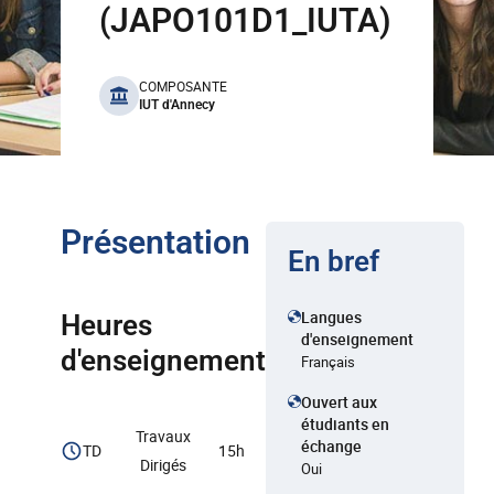
(JAPO101D1_IUTA)
benefits
COMPOSANTE
IUT d'Annecy
Présentation
En bref
Langues
Heures
d'enseignement
d'enseignement
Français
Ouvert aux
étudiants en
Travaux
échange
TD
15h
Dirigés
Oui