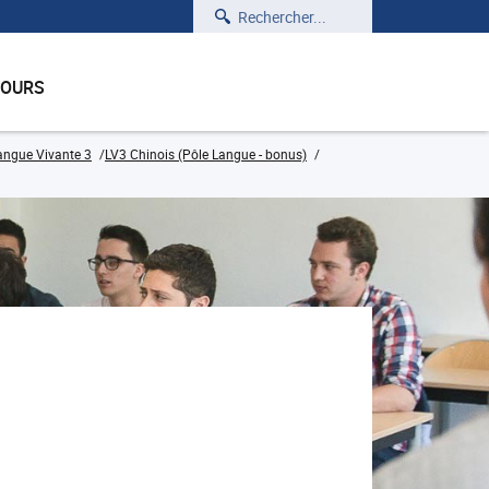
Rechercher
COURS
angue Vivante 3
LV3 Chinois (Pôle Langue - bonus)