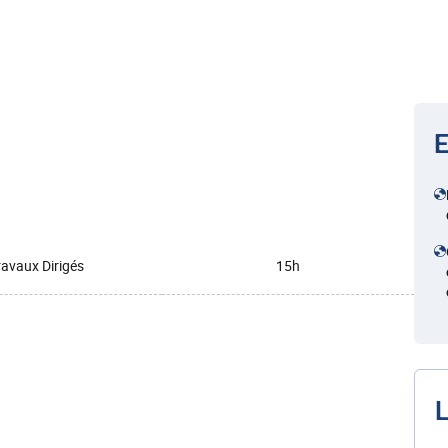
E
ravaux Dirigés
15h
L