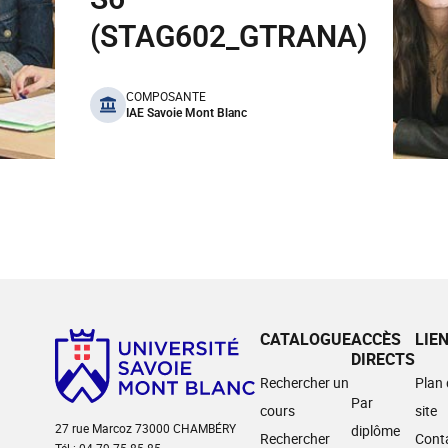
(STAG602_GTRANA)
benefits
COMPOSANTE
IAE Savoie Mont Blanc
CATALOGUE
ACCÈS
LIE
DIRECTS
Rechercher un
Plan
Par
cours
site
27 rue Marcoz 73000 CHAMBÉRY
diplôme
Rechercher
Cont