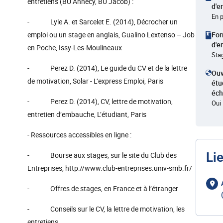
entretiens (BU Annecy, BU Jacob) :
d'e
En 
- Lyle A. et Sarcelet E. (2014), Décrocher un
emploi ou un stage en anglais, Gualino Lextenso – Job
Fo
d'e
en Poche, Issy-Les-Moulineaux
Sta
- Perez D. (2014), Le guide du CV et de la lettre
Ouv
de motivation, Solar - L’express Emploi, Paris
étu
éc
- Perez D. (2014), CV, lettre de motivation,
Oui
entretien d’embauche, L’étudiant, Paris
- Ressources accessibles en ligne :
Li
- Bourse aux stages, sur le site du Club des
Entreprises, http://www.club-entreprises.univ-smb.fr/
- Offres de stages, en France et à l’étranger
- Conseils sur le CV, la lettre de motivation, les
entretiens