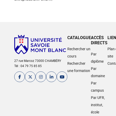
CATALOGUE
ACCÈS
LIE
DIRECTS
Rechercher un
Plan
Par
cours
site
27 rue Marcoz 73000 CHAMBÉRY
diplôme
Rechercher
Cont
Tél : 04 79 75 85 85
Par
une formation
domaine
Par
campus
Par UFR,
institut,
école