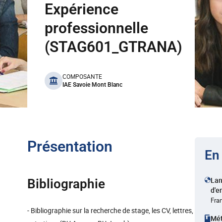
Expérience
professionnelle
(STAG601_GTRANA)
benefits
COMPOSANTE
IAE Savoie Mont Blanc
Présentation
En
La
Bibliographie
d'e
Fra
- Bibliographie sur la recherche de stage, les CV, lettres,
Mé