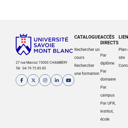
CATALOGUE
ACCÈS
LIE
DIRECTS
Rechercher un
Plan
Par
cours
site
27 rue Marcoz 73000 CHAMBÉRY
diplôme
Rechercher
Cont
Tél : 04 79 75 85 85
Par
une formation
domaine
Par
campus
Par UFR,
institut,
école