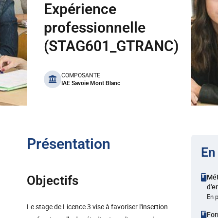
Expérience
professionnelle
(STAG601_GTRANC)
benefits
COMPOSANTE
IAE Savoie Mont Blanc
Présentation
En
Mé
Objectifs
d'e
En 
Le stage de Licence 3 vise à favoriser l'insertion
Fo