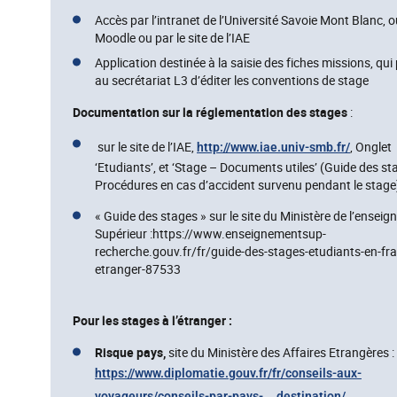
Accès par l’intranet de l’Université Savoie Mont Blanc, 
Moodle ou par le site de l’IAE
Application destinée à la saisie des fiches missions, qu
au secrétariat L3 d’éditer les conventions de stage
Documentation sur la réglementation des stages
:
sur le site de l’IAE,
, Onglet
http://www.iae.univ-smb.fr/
‘Etudiants’, et ‘Stage – Documents utiles’ (Guide des st
Procédures en cas d’accident survenu pendant le stage
« Guide des stages » sur le site du Ministère de l’ensei
Supérieur :https://www.enseignementsup-
recherche.gouv.fr/fr/guide-des-stages-etudiants-en-fran
etranger-87533
Pour les stages à l’étranger :
Risque pays,
site du Ministère des Affaires Etrangères :
https://www.diplomatie.gouv.fr/fr/conseils-aux-
voyageurs/conseils-par-pays- destination/