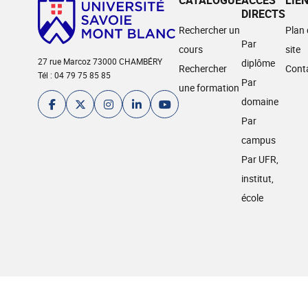
CATALOGUE
ACCÈS
LIE
DIRECTS
Rechercher un
Plan
Par
cours
site
27 rue Marcoz 73000 CHAMBÉRY
diplôme
Rechercher
Cont
Tél : 04 79 75 85 85
Par
une formation
domaine
Par
campus
Par UFR,
institut,
école