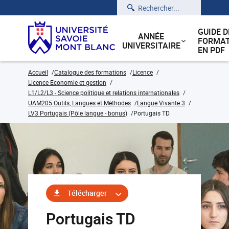
Rechercher
GUIDE D
ANNÉE
FORMAT
UNIVERSITAIRE
EN PDF
Accueil
Catalogue des formations
Licence
Licence Economie et gestion
L1/L2/L3 - Science politique et relations internationales
UAM205 Outils, Langues et Méthodes
Langue Vivante 3
LV3 Portugais (Pôle langue - bonus)
Portugais TD
Télécharger
Portugais TD