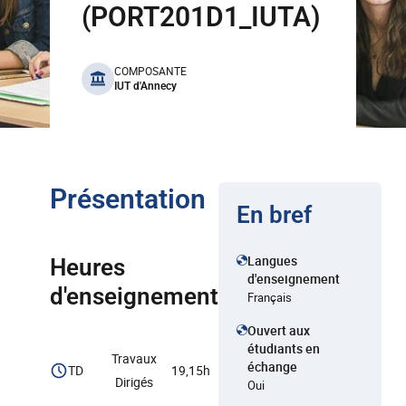
(PORT201D1_IUTA)
benefits
COMPOSANTE
IUT d'Annecy
Présentation
En bref
Langues
Heures
d'enseignement
d'enseignement
Français
Ouvert aux
étudiants en
Travaux
échange
TD
19,15h
Dirigés
Oui