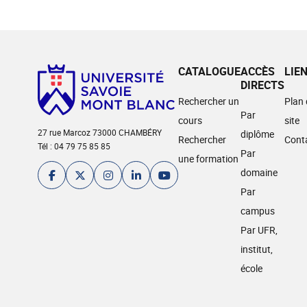
CATALOGUE
ACCÈS
LIE
DIRECTS
Rechercher un
Plan
Par
cours
site
27 rue Marcoz 73000 CHAMBÉRY
diplôme
Rechercher
Cont
Tél : 04 79 75 85 85
Par
une formation
domaine
Par
campus
Par UFR,
institut,
école