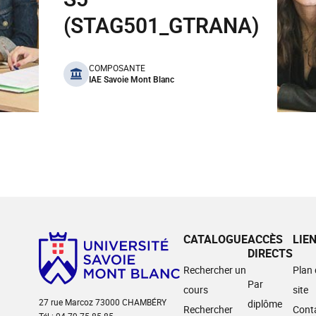
(STAG501_GTRANA)
benefits
COMPOSANTE
IAE Savoie Mont Blanc
CATALOGUE
ACCÈS
LIE
DIRECTS
Rechercher un
Plan
Par
cours
site
27 rue Marcoz 73000 CHAMBÉRY
diplôme
Rechercher
Cont