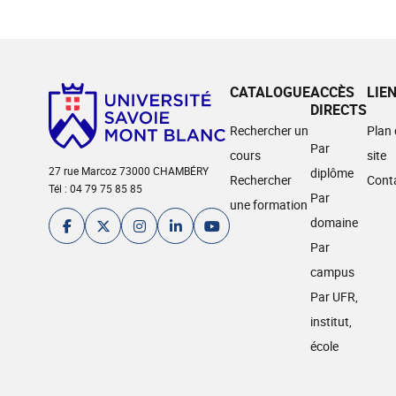
CATALOGUE
ACCÈS
LIE
DIRECTS
Rechercher un
Plan
Par
cours
site
27 rue Marcoz 73000 CHAMBÉRY
diplôme
Rechercher
Cont
Tél : 04 79 75 85 85
Par
une formation
domaine
Par
campus
Par UFR,
institut,
école