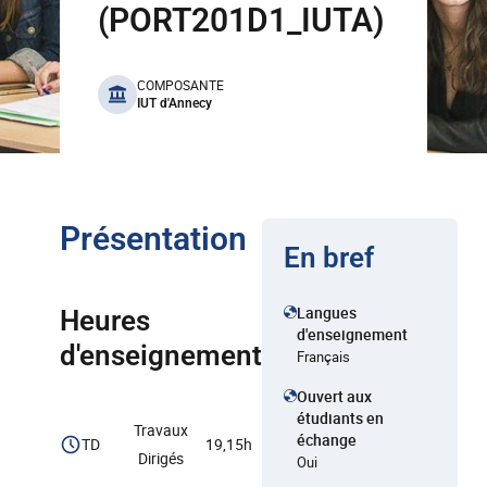
(PORT201D1_IUTA)
benefits
COMPOSANTE
IUT d'Annecy
Présentation
En bref
Langues
Heures
d'enseignement
d'enseignement
Français
Ouvert aux
étudiants en
Travaux
échange
TD
19,15h
Dirigés
Oui