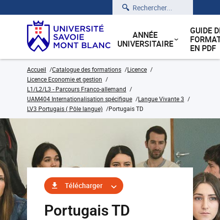
Rechercher
GUIDE D
ANNÉE
FORMAT
UNIVERSITAIRE
EN PDF
Accueil
Catalogue des formations
Licence
Licence Economie et gestion
L1/L2/L3 - Parcours Franco-allemand
UAM404 Internationalisation spécifique
Langue Vivante 3
LV3 Portugais ( Pôle langue)
Portugais TD
Télécharger
Portugais TD