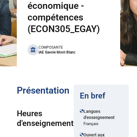
économique -
compétences
(ECON305_EGAY)
benefits
COMPOSANTE
IAE Savoie Mont Blanc
Présentation
En bref
Langues
Heures
d'enseignement
d'enseignement
Français
Ouvert aux