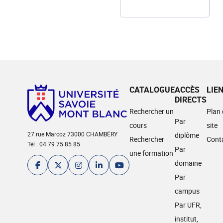
CATALOGUE
ACCÈS
LIE
DIRECTS
Rechercher un
Plan
Par
cours
site
27 rue Marcoz 73000 CHAMBÉRY
diplôme
Rechercher
Cont
Tél : 04 79 75 85 85
Par
une formation
domaine
Par
campus
Par UFR,
institut,