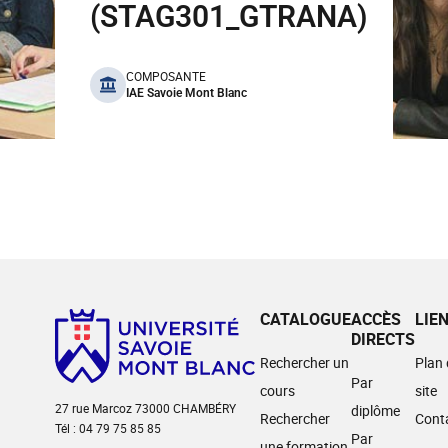
(STAG301_GTRANA)
benefits
COMPOSANTE
IAE Savoie Mont Blanc
CATALOGUE
ACCÈS
LIE
DIRECTS
Rechercher un
Plan
Par
cours
site
27 rue Marcoz 73000 CHAMBÉRY
diplôme
Rechercher
Cont
Tél : 04 79 75 85 85
Par
une formation