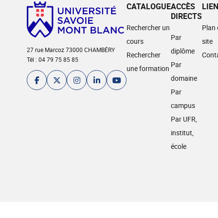
CATALOGUE
ACCÈS
LIE
DIRECTS
Rechercher un
Plan
Par
cours
site
27 rue Marcoz 73000 CHAMBÉRY
diplôme
Rechercher
Cont
Tél : 04 79 75 85 85
Par
une formation
domaine
Par
campus
Par UFR,
institut,
école