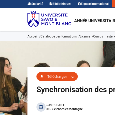
Scolarité
Bibliothèques
Espace international
ANNÉE UNIVERSITAI
Accueil
Catalogue des formations
Licence
Cursus master e
Télécharger
Synchronisation des 
benefits
COMPOSANTE
UFR Sciences et Montagne