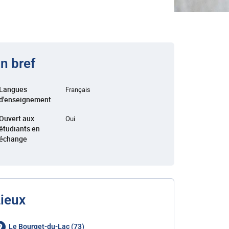
n bref
Langues
Français
d'enseignement
Ouvert aux
Oui
étudiants en
échange
ieux
Le Bourget-du-Lac (73)