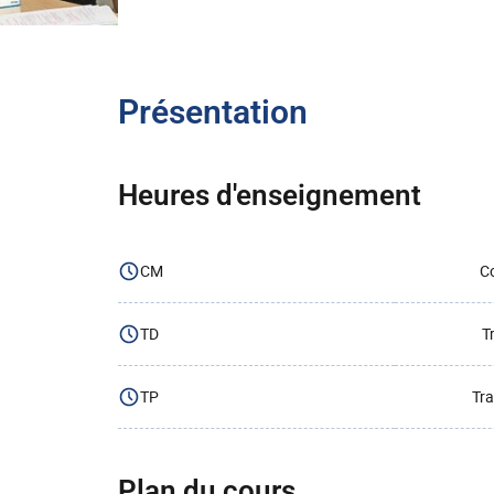
Présentation
Heures d'enseignement
CM
Co
TD
T
TP
Tra
Plan du cours