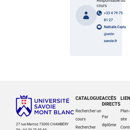
Responsable du
cours
+33 4 79 75
81 27
Nathalie.Cayla
@
univ-
savoie.fr
CATALOGUE
ACCÈS
LIE
DIRECTS
Rechercher un
Plan
Par
cours
site
27 rue Marcoz 73000 CHAMBÉRY
diplôme
Rechercher
Cont
Tél : 04 79 75 85 85