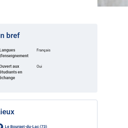
n bref
Langues
Français
d'enseignement
Ouvert aux
Oui
étudiants en
échange
ieux
Le Bourget-du-Lac (73)