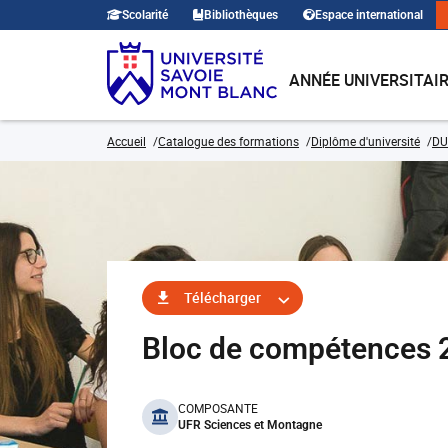
Scolarité
Bibliothèques
Espace international
ANNÉE UNIVERSITAI
Accueil
Catalogue des formations
Diplôme d'université
DU
Télécharger
Bloc de compétences 2 
benefits
COMPOSANTE
UFR Sciences et Montagne