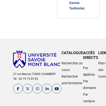
Savoie
Technolac
CATALOGUE
ACCÈS
LIE
DIRECTS
Rechercher un
Plan
Par
cours
site
27 rue Marcoz 73000 CHAMBÉRY
diplôme
Rechercher
Cont
Tél : 04 79 75 85 85
Par
une formation
domaine
Par
campus