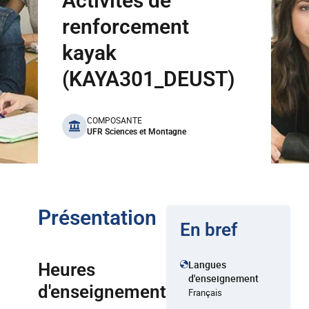
Activités de
renforcement
kayak
(KAYA301_DEUST)
benefits
COMPOSANTE
UFR Sciences et Montagne
Présentation
En bref
Langues
Heures
d'enseignement
d'enseignement
Français