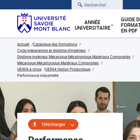
Rechercher
GUIDE D
ANNÉE
FORMAT
UNIVERSITAIRE
EN PDF
Accueil
Catalogue des formations
Cycle préparatoire et diplôme d'ingénieur
Diplôme ingénieur Mécanique Mécatronique Matériaux Composites
Mécanique Mécatronique Matériaux Composites
UE904 à choix
UE904 Option Productique
Performance industrielle
Télécharger