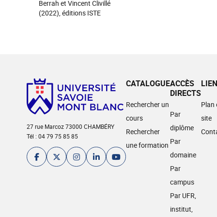
Berrah et Vincent Clivillé
(2022), éditions ISTE
CATALOGUE
ACCÈS
LIE
DIRECTS
Rechercher un
Plan
Par
cours
site
27 rue Marcoz 73000 CHAMBÉRY
diplôme
Rechercher
Cont
Tél : 04 79 75 85 85
Par
une formation
domaine
Par
campus
Par UFR,
institut,