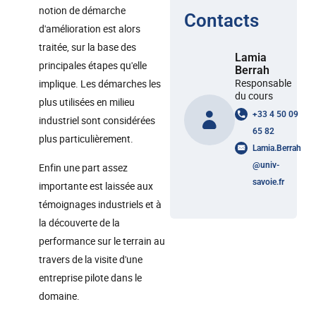
notion de démarche
Contacts
d'amélioration est alors
traitée, sur la base des
Lamia
principales étapes qu'elle
Berrah
Responsable
implique. Les démarches les
du cours
plus utilisées en milieu
+33 4 50 09
industriel sont considérées
65 82
plus particulièrement.
Lamia.Berrah
@
univ-
Enfin une part assez
savoie.fr
importante est laissée aux
témoignages industriels et à
la découverte de la
performance sur le terrain au
travers de la visite d'une
entreprise pilote dans le
domaine.