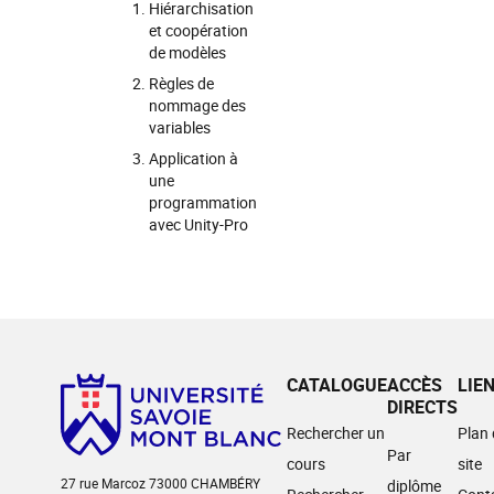
Hiérarchisation
et coopération
de modèles
Règles de
nommage des
variables
Application à
une
programmation
avec Unity-Pro
CATALOGUE
ACCÈS
LIE
DIRECTS
Rechercher un
Plan
Par
cours
site
27 rue Marcoz 73000 CHAMBÉRY
diplôme