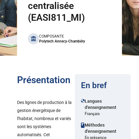
centralisée
(EASI811_MI)
benefits
COMPOSANTE
Polytech Annecy-Chambéry
Présentation
En bref
Langues
Des lignes de production à la
d'enseignement
gestion énergétique de
Français
l'habitat, nombreux et variés
Méthodes
sont les systèmes
d'enseignement
automatisés. Cet
En présence